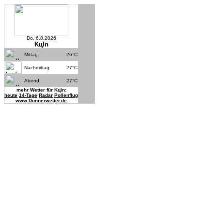
Do. 6.8.2026
Kцln
Mittag
26°C
Nachmittag
27°C
Abend
27°C
mehr
Wetter für Kцln:
heute
14-Tage
Radar
Pollenflug
www.Donnerwetter.de